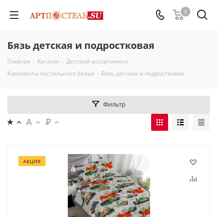
0
Бязь детская и подростковая
Главная
-
Каталог
-
Детский ассортимент
-
Комплекты постельного белья
-
Бязь детская и подростковая
Фильтр
АКЦИЯ