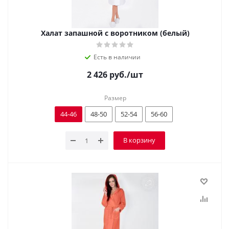
Халат запашной с воротником (белый)
Есть в наличии
2 426
руб.
/шт
Размер
44-46
48-50
52-54
56-60
В корзину