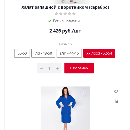
Халат запашной с воротником (серебро)
Есть в наличии
2 426
руб.
/шт
Размер
56-60
l/xl - 48-50
s/m - 44-46
xxl/xxxl - 52-54
В корзину