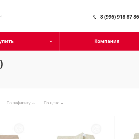
н
8 (996) 918 87 86
упить
Компания
)
По алфавиту
По цене