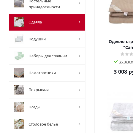
Постельные
принадлежности
Одеяла
Подушки
Одеяло стр
"Cam
Наборы для спальни
Есть в 
3 008
р
Наматрасники
Покрывала
Пледы
Столовое белье