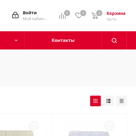
Войти
Корзина
0
0
0
0
Мой кабинет
пуста
Контакты