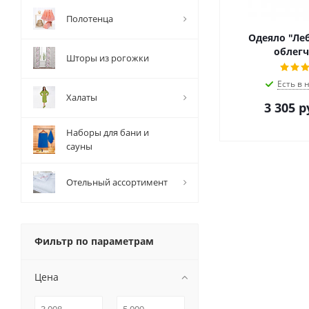
Полотенца
Одеяло "Ле
облегч
Шторы из рогожки
Есть в 
Халаты
3 305
р
Наборы для бани и
сауны
Отельный ассортимент
Фильтр по параметрам
Цена