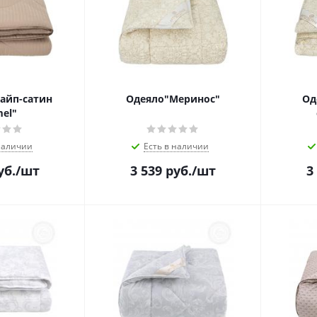
айп-сатин
Одеяло"Меринос"
Од
el"
наличии
Есть в наличии
уб.
/шт
3 539
руб.
/шт
3