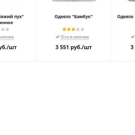
бяжий пух"
Одеяло "Бамбук"
Одеяло 
енное
наличии
Есть в наличии
уб.
/шт
3 551
руб.
/шт
3