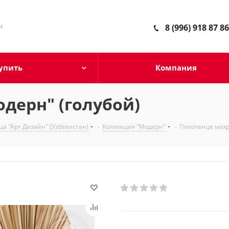
н
8 (996) 918 87 86
упить
Компания
дерн" (голубой)
а "Арт Дизайн" (Узбекистан)
-
Коллекция "Модерн"
-
Полотенце махр