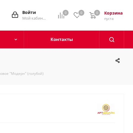
Войти
Корзина
0
0
0
0
Мой кабинет
пуста
Контакты
овое "Модерн" (голубой)