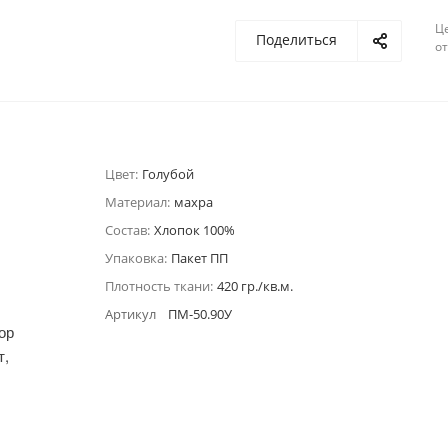
Ц
Поделиться
о
Цвет:
Голубой
Материал:
махра
Состав:
Хлопок 100%
Упаковка:
Пакет ПП
Плотность ткани:
420 гр./кв.м.
Артикул
ПМ-50.90У
ор
т,