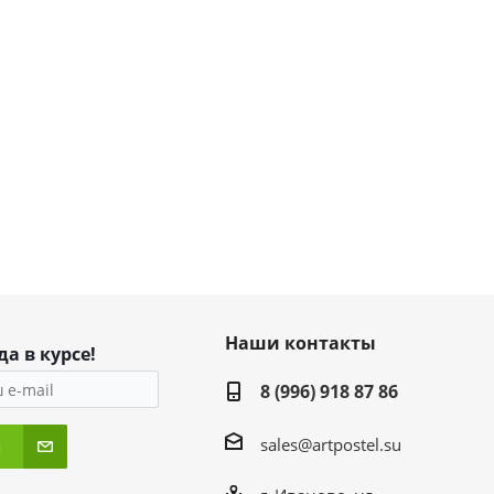
Наши контакты
да в курсе!
8 (996) 918 87 86
sales@artpostel.su
я