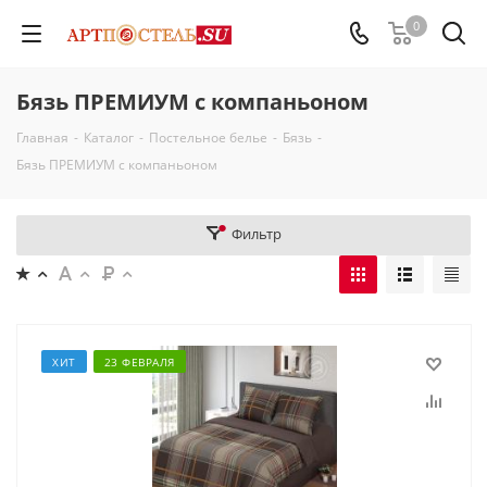
0
Бязь ПРЕМИУМ с компаньоном
Главная
-
Каталог
-
Постельное белье
-
Бязь
-
Бязь ПРЕМИУМ с компаньоном
Фильтр
ХИТ
23 ФЕВРАЛЯ