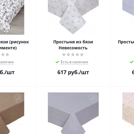
язи (рисунок
Простыня из бязи
Просты
именте)
Невесомость
наличии
Есть в наличии
б.
/шт
617
руб.
/шт