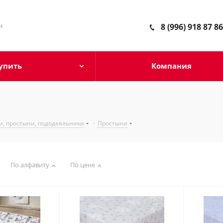
н
8 (996) 918 87 86
упить
Компания
и, простыни, пододеяльники
-
Простыни
По алфавиту
По цене