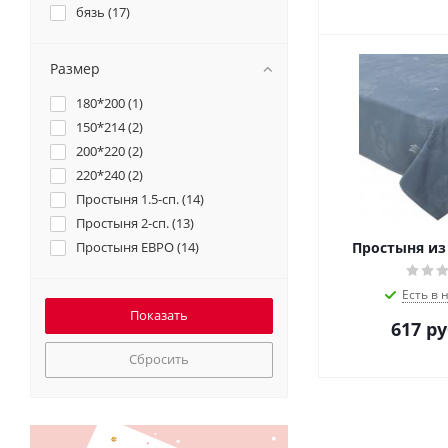
бязь (
17
)
Размер
180*200 (
1
)
150*214 (
2
)
200*220 (
2
)
220*240 (
2
)
Простыня 1.5-сп. (
14
)
Простыня 2-сп. (
13
)
Простыня из
Простыня ЕВРО (
14
)
Есть в 
617
ру
Сбросить