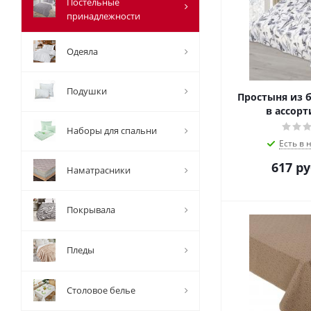
Постельные
принадлежности
Одеяла
Подушки
Простыня из б
в ассорт
Наборы для спальни
Есть в 
617
ру
Наматрасники
Покрывала
Пледы
Столовое белье