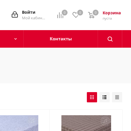
Войти
Корзина
0
0
0
0
Мой кабинет
пуста
Контакты