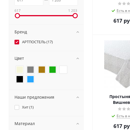
617
1 203
Есть в 
617
ру
Бренд
АРТПОСТЕЛЬ (
17
)
Цвет
Простыня
Наши предложения
Вишнев
Хит (
1
)
Есть в 
Материал
617
ру