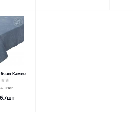
 бязи Камео
наличии
б.
/шт