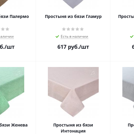
бязи Палермо
Простыня из бязи Гламур
Просты
наличии
Есть в наличии
б.
/шт
617
руб.
/шт
бязи Женева
Простыня из бязи
Пр
Интонация