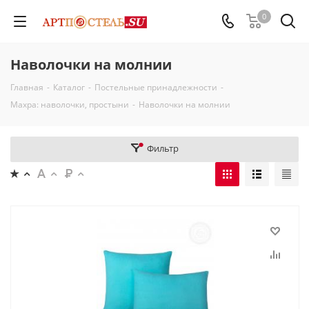
0
Наволочки на молнии
Главная
-
Каталог
-
Постельные принадлежности
-
Махра: наволочки, простыни
-
Наволочки на молнии
Фильтр