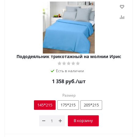
Пододеяльник трикотажный на молнии Ирис
Есть в наличии
1 358
руб.
/шт
Размер
145*215
175*215
205*215
В корзину