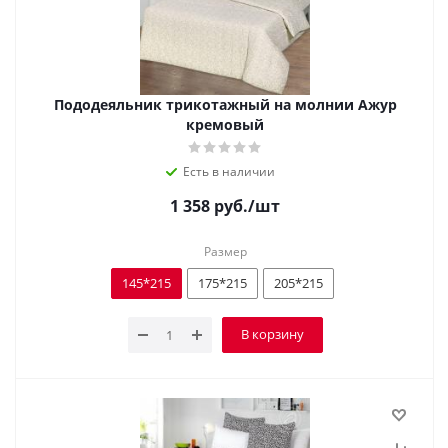
Пододеяльник трикотажный на молнии Ажур
кремовый
Есть в наличии
1 358
руб.
/шт
Размер
145*215
175*215
205*215
В корзину