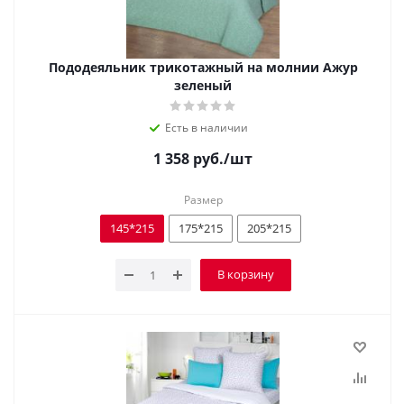
Пододеяльник трикотажный на молнии Ажур
зеленый
Есть в наличии
1 358
руб.
/шт
Размер
145*215
175*215
205*215
В корзину