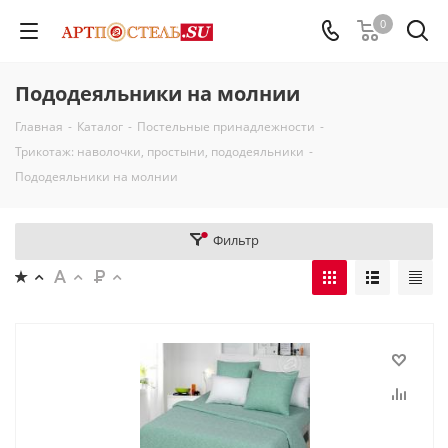
0
Пододеяльники на молнии
Главная
-
Каталог
-
Постельные принадлежности
-
Трикотаж: наволочки, простыни, пододеяльники
-
Пододеяльники на молнии
Фильтр