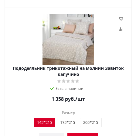
Пододеяльник трикотажный на молнии Завиток
капучино
Есть в наличии
1 358
руб.
/шт
Размер
145*215
175*215
205*215