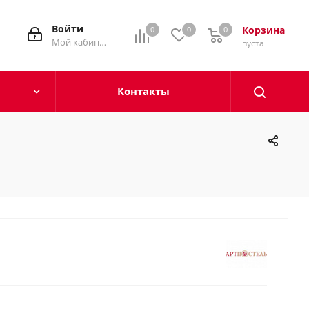
Войти
Корзина
0
0
0
0
Мой кабинет
пуста
Контакты