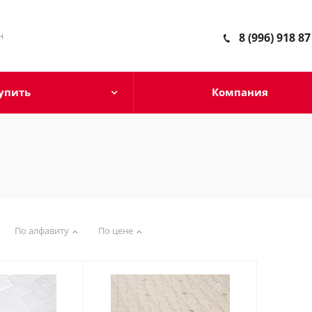
н
8 (996) 918 87
упить
Компания
По алфавиту
По цене