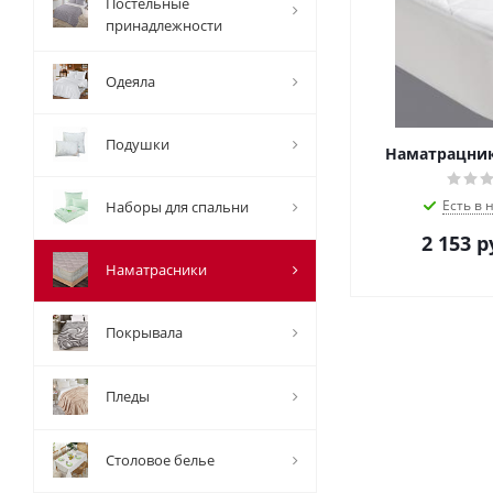
Постельные
принадлежности
Одеяла
Подушки
Наматрацник
Есть в 
Наборы для спальни
2 153
р
Наматрасники
Покрывала
Пледы
Столовое белье