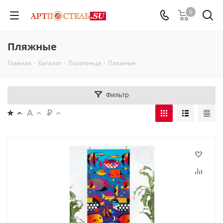
0
Пляжные
Главная
-
Каталог
-
Полотенца
-
Пляжные
Фильтр