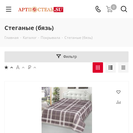
0
Стеганые (бязь)
Главная
-
Каталог
-
Покрывала
-
Стеганые (бязь)
Фильтр