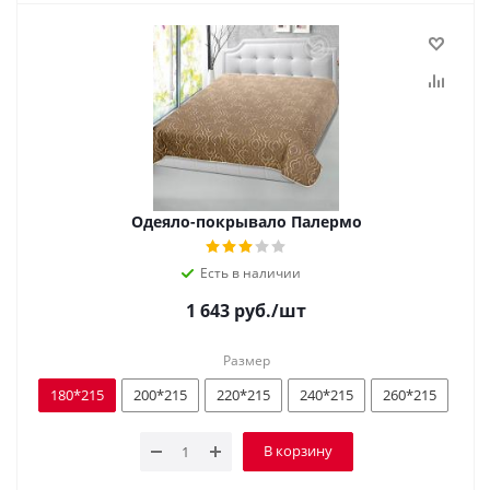
Одеяло-покрывало Палермо
Есть в наличии
1 643
руб.
/шт
Размер
180*215
200*215
220*215
240*215
260*215
В корзину