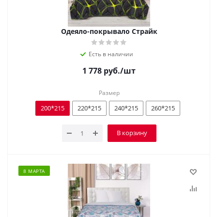
Одеяло-покрывало Страйк
Есть в наличии
1 778
руб.
/шт
Размер
200*215
220*215
240*215
260*215
В корзину
8 МАРТА