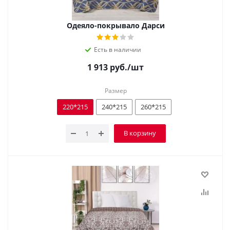
Одеяло-покрывало Дарси
Есть в наличии
1 913
руб.
/шт
Размер
220*215
240*215
260*215
В корзину