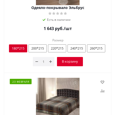
Одеяло-покрывало Эльбрус
Есть в наличии
1 643
руб.
/шт
Размер
180*215
200*215
220*215
240*215
260*215
В корзину
23 ФЕВРАЛЯ