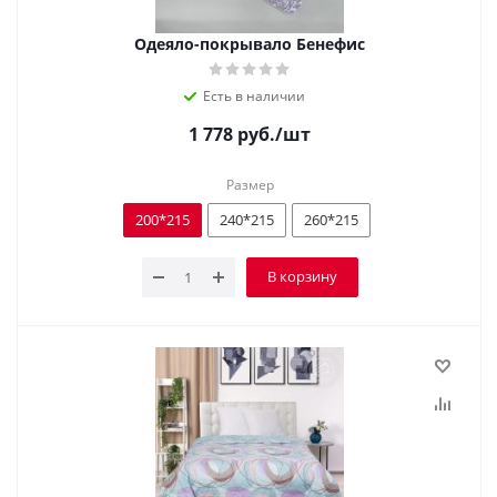
Одеяло-покрывало Бенефис
Есть в наличии
1 778
руб.
/шт
Размер
200*215
240*215
260*215
В корзину