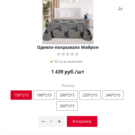
Одеяло-покрывало Майрон
Есть в наличии
1 439
руб.
/шт
Размер
150*215
180*215
200*215
220*215
240*215
260*215
В корзину