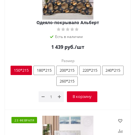
Одеяло-покрывало Альберт
Есть в наличии
1 439
руб.
/шт
Размер
150*215
180*215
200*215
220*215
240*215
260*215
В корзину
23 ФЕВРАЛЯ