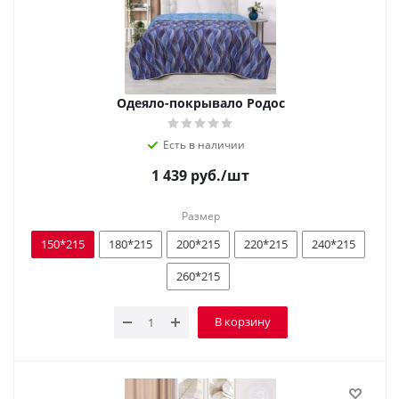
Одеяло-покрывало Родос
Есть в наличии
1 439
руб.
/шт
Размер
150*215
180*215
200*215
220*215
240*215
260*215
В корзину