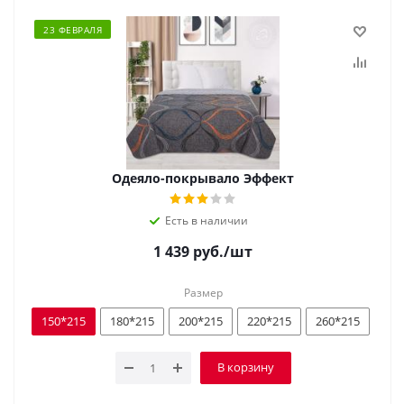
23 ФЕВРАЛЯ
Одеяло-покрывало Эффект
Есть в наличии
1 439
руб.
/шт
Размер
150*215
180*215
200*215
220*215
260*215
В корзину