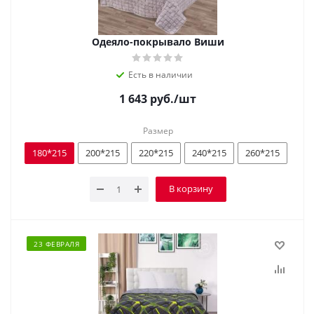
Одеяло-покрывало Виши
Есть в наличии
1 643
руб.
/шт
Размер
180*215
200*215
220*215
240*215
260*215
В корзину
23 ФЕВРАЛЯ