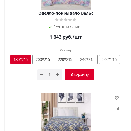
Одеяло-покрывало Вальс
Есть в наличии
1 643
руб.
/шт
Размер
180*215
200*215
220*215
240*215
260*215
В корзину