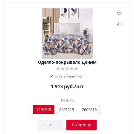
Одеяло-покрывало Деним
Есть в наличии
1 913
руб.
/шт
Размер
220*215
240*215
260*215
В корзину