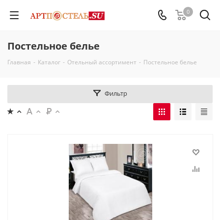
0
Постельное белье
Главная
-
Каталог
-
Отельный ассортимент
-
Постельное белье
Фильтр