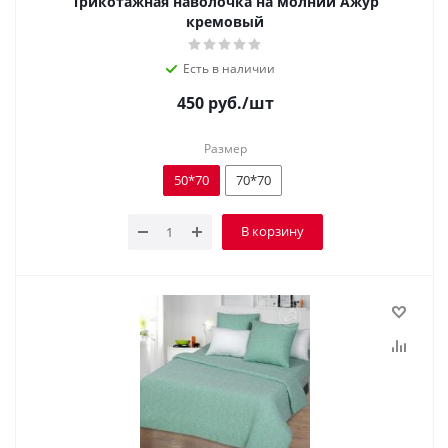
Трикотажная наволочка на молнии Ажур
кремовый
Есть в наличии
450
руб.
/шт
Размер
50*70
70*70
В корзину