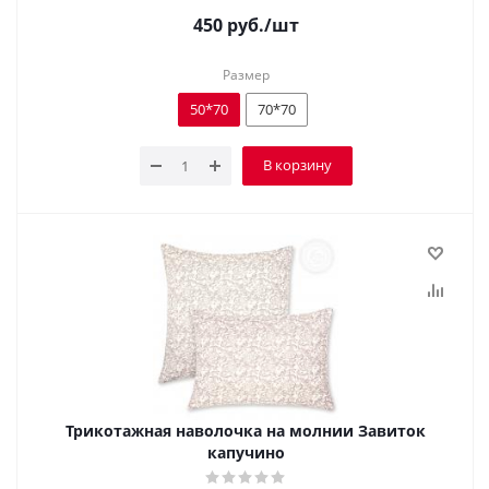
450
руб.
/шт
Размер
50*70
70*70
В корзину
Трикотажная наволочка на молнии Завиток
капучино