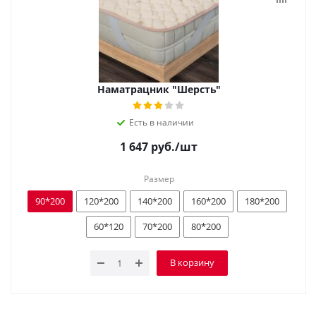
Наматрацник "Шерсть"
Есть в наличии
1 647
руб.
/шт
Размер
90*200
120*200
140*200
160*200
180*200
60*120
70*200
80*200
В корзину