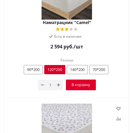
Наматрацник "Camel"
Есть в наличии
2 594
руб.
/шт
Размер
90*200
120*200
140*200
70*200
В корзину