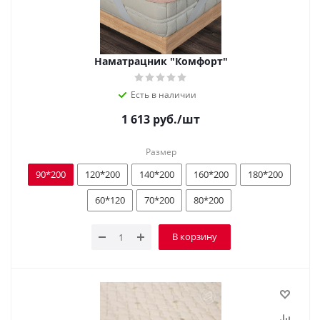
Наматрацник "Комфорт"
Есть в наличии
1 613
руб.
/шт
Размер
90*200
120*200
140*200
160*200
180*200
60*120
70*200
80*200
В корзину