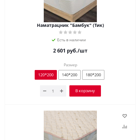
Наматрацник "Бамбук" (Тик)
Есть в наличии
2 601
руб.
/шт
Размер
120*200
140*200
180*200
В корзину