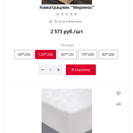
Наматрацник "Меринос"
Есть в наличии
2 573
руб.
/шт
Размер
90*200
120*200
60*120
70*200
80*200
В корзину