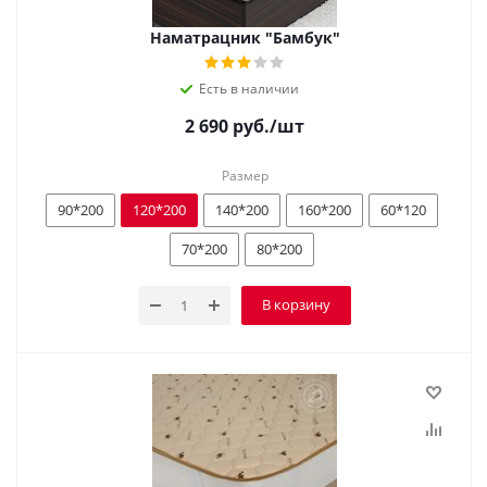
Наматрацник "Бамбук"
Есть в наличии
2 690
руб.
/шт
Размер
90*200
120*200
140*200
160*200
60*120
70*200
80*200
В корзину