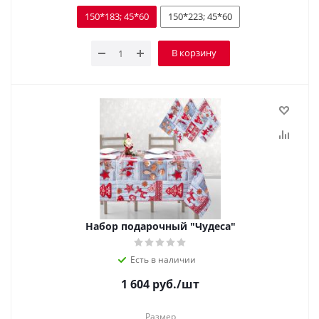
150*183; 45*60
150*223; 45*60
В корзину
Набор подарочный "Чудеса"
Есть в наличии
1 604
руб.
/шт
Размер