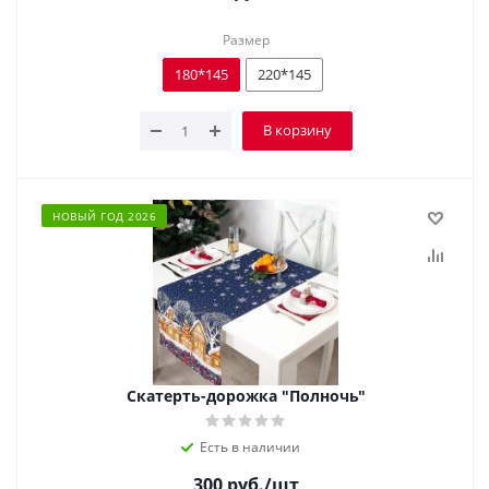
Размер
180*145
220*145
В корзину
НОВЫЙ ГОД 2026
Скатерть-дорожка "Полночь"
Есть в наличии
300
руб.
/шт