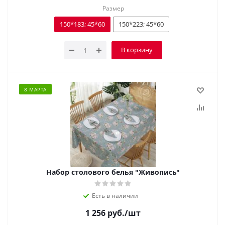
Размер
150*183; 45*60
150*223; 45*60
В корзину
8 МАРТА
Набор столового белья "Живопись"
Есть в наличии
1 256
руб.
/шт