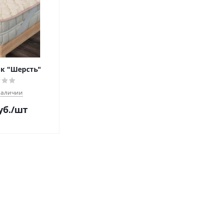
к "Шерсть"
наличии
уб.
/шт