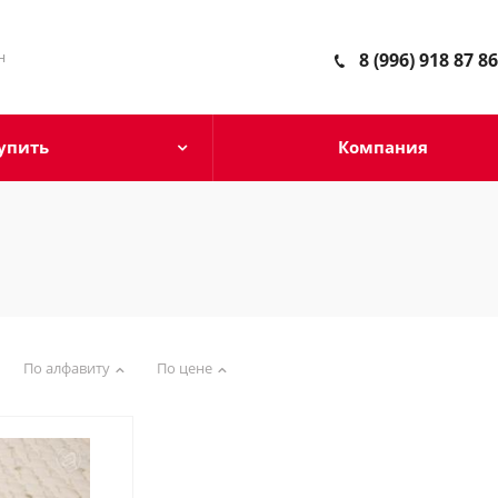
н
8 (996) 918 87 86
упить
Компания
По алфавиту
По цене