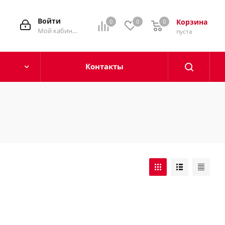
Войти
Корзина
0
0
0
0
Мой кабинет
пуста
Контакты