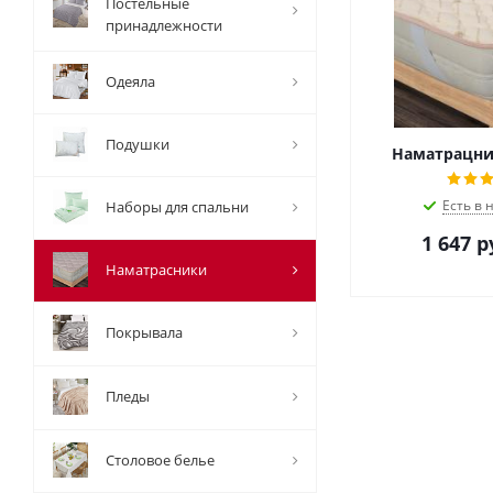
Постельные
принадлежности
Одеяла
Подушки
Наматрацни
Есть в 
Наборы для спальни
1 647
р
Наматрасники
Покрывала
Пледы
Столовое белье