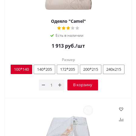
Одеяло "Camel"
Есть в наличии
1 913
руб.
/шт
Размер
100*140
140*205
172*205
200*215
240х215
В корзину