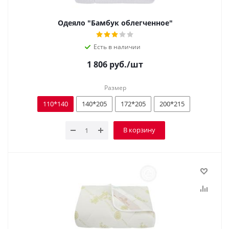
Одеяло "Бамбук облегченное"
Есть в наличии
1 806
руб.
/шт
Размер
110*140
140*205
172*205
200*215
В корзину