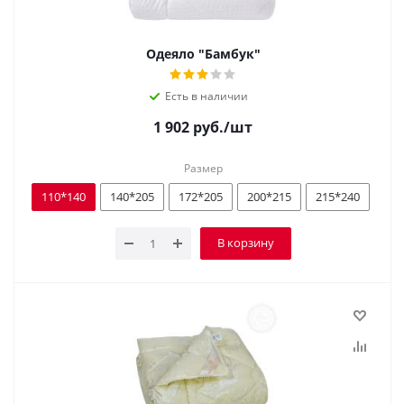
Одеяло "Бамбук"
Есть в наличии
1 902
руб.
/шт
Размер
110*140
140*205
172*205
200*215
215*240
В корзину