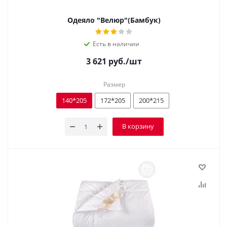
Одеяло "Велюр"(Бамбук)
Есть в наличии
3 621
руб.
/шт
Размер
140*205
172*205
200*215
В корзину