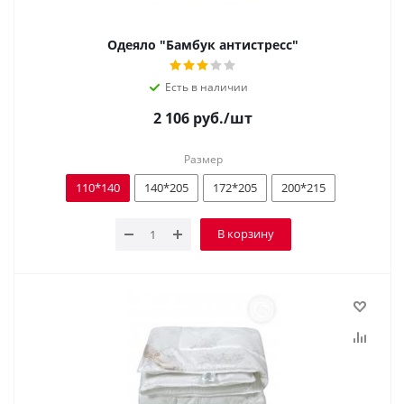
Одеяло "Бамбук антистресс"
Есть в наличии
2 106
руб.
/шт
Размер
110*140
140*205
172*205
200*215
В корзину