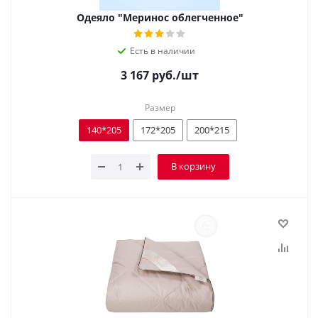
Одеяло "Меринос облегченное"
Есть в наличии
3 167
руб.
/шт
Размер
140*205
172*205
200*215
В корзину