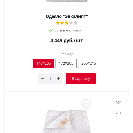
Одеяло "Эвкалипт"
Есть в наличии
4 449
руб.
/шт
Размер
140*205
172*205
200*215
В корзину