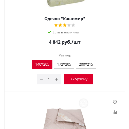
Одеяло "Кашемир"
Есть в наличии
4 842
руб.
/шт
Размер
140*205
172*205
200*215
В корзину