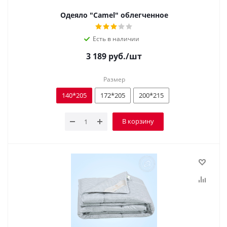
Одеяло "Camel" облегченное
Есть в наличии
3 189
руб.
/шт
Размер
140*205
172*205
200*215
В корзину