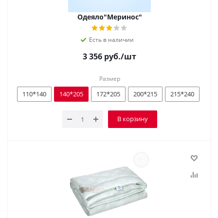
Одеяло"Меринос"
Есть в наличии
3 356
руб.
/шт
Размер
110*140
140*205
172*205
200*215
215*240
В корзину