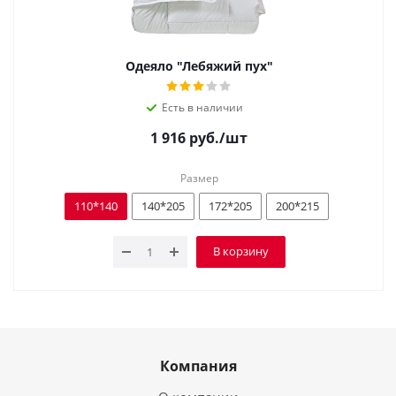
Одеяло "Лебяжий пух"
Есть в наличии
1 916
руб.
/шт
Размер
110*140
140*205
172*205
200*215
В корзину
Компания