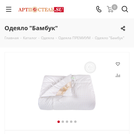
0
Одеяло "Бамбук"
Главная
-
Каталог
-
Одеяла
-
Одеяла ПРЕМИУМ
-
Одеяло "Бамбук"