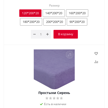
Размер
120*200*20
140*200*20
160*200*20
180*200*20
200*200*20
90*200*20
В корзину
Простыни Сирень
Есть в наличии