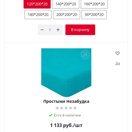
120*200*20
140*200*20
160*200*20
180*200*20
200*200*20
90*200*20
В корзину
Простыни Незабудка
Есть в наличии
1 133
руб.
/шт