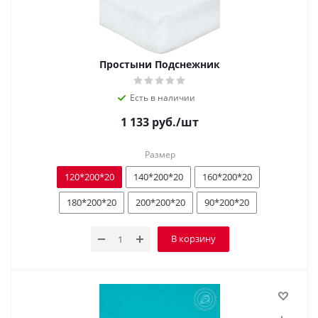
Простыни Подснежник
Есть в наличии
1 133
руб.
/шт
Размер
120*200*20
140*200*20
160*200*20
180*200*20
200*200*20
90*200*20
В корзину