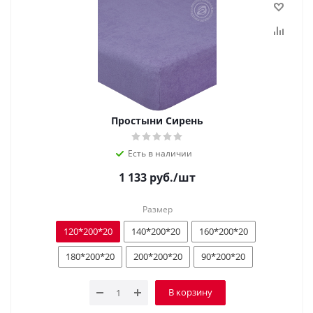
Простыни Сирень
Есть в наличии
1 133
руб.
/шт
Размер
120*200*20
140*200*20
160*200*20
180*200*20
200*200*20
90*200*20
В корзину