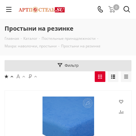
0
Простыни на резинке
Главная
-
Каталог
-
Постельные принадлежности
-
Махра: наволочки, простыни
-
Простыни на резинке
Фильтр