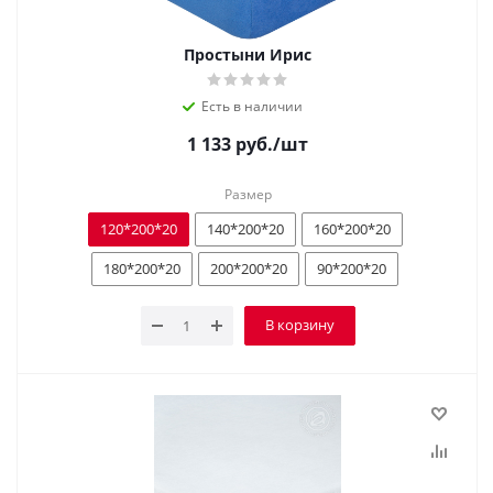
Простыни Ирис
Есть в наличии
1 133
руб.
/шт
Размер
120*200*20
140*200*20
160*200*20
180*200*20
200*200*20
90*200*20
В корзину