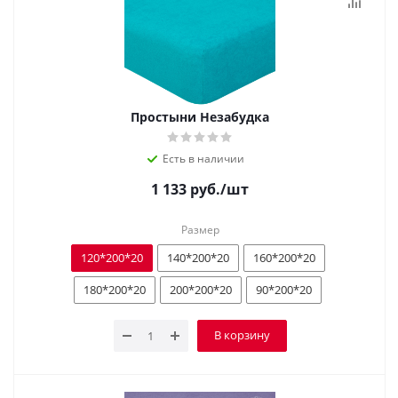
Простыни Незабудка
Есть в наличии
1 133
руб.
/шт
Размер
120*200*20
140*200*20
160*200*20
180*200*20
200*200*20
90*200*20
В корзину