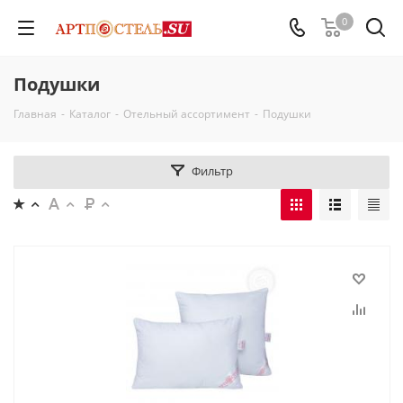
0
Подушки
Главная
-
Каталог
-
Отельный ассортимент
-
Подушки
Фильтр