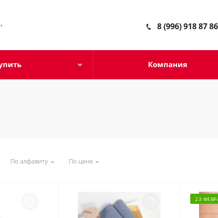
н
8 (996) 918 87 86
упить
Компания
По алфавиту
По цене
23 ФЕВР