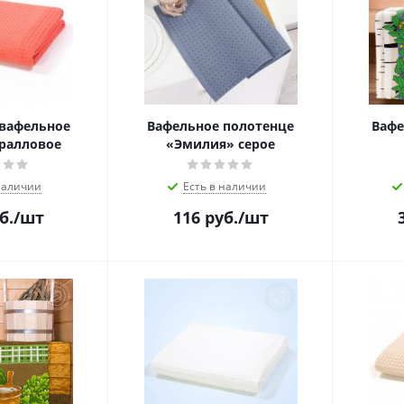
вафельное
Вафельное полотенце
Вафе
ралловое
«Эмилия» серое
наличии
Есть в наличии
б.
/шт
116
руб.
/шт