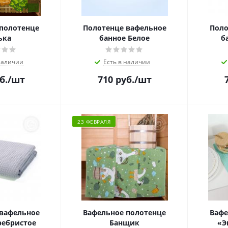
полотенце
Полотенце вафельное
Поло
ька
банное Белое
б
наличии
Есть в наличии
б.
/шт
710
руб.
/шт
23 ФЕВРАЛЯ
вафельное
Вафельное полотенце
Вафе
ребристое
Банщик
«Э