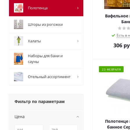
Полотенца
Вафельное 
Бан
Шторы из рогожки
Есть в 
Халаты
306
ру
Наборы для бани и
сауны
23 ФЕВРАЛЯ
Отельный ассортимент
Фильтр по параметрам
Цена
Полотенце 
банное Се