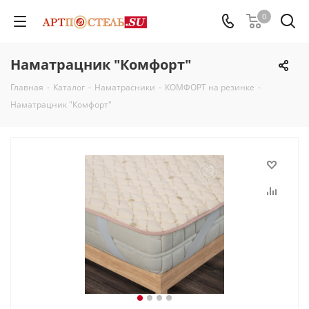
0
Наматрацник "Комфорт"
Главная
-
Каталог
-
Наматрасники
-
КОМФОРТ на резинке
-
Наматрацник "Комфорт"