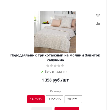
Пододеяльник трикотажный на молнии Завиток
капучино
Есть в наличии
1 358
руб.
/шт
Размер
145*215
175*215
205*215