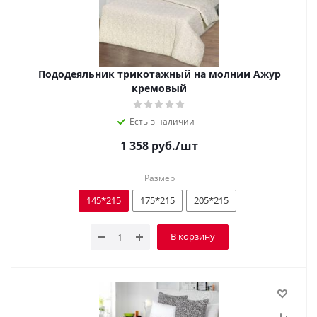
Пододеяльник трикотажный на молнии Ажур
кремовый
Есть в наличии
1 358
руб.
/шт
Размер
145*215
175*215
205*215
В корзину