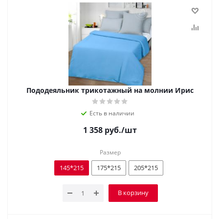
Пододеяльник трикотажный на молнии Ирис
Есть в наличии
1 358
руб.
/шт
Размер
145*215
175*215
205*215
В корзину