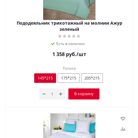
Пододеяльник трикотажный на молнии Ажур
зеленый
Есть в наличии
1 358
руб.
/шт
Размер
145*215
175*215
205*215
В корзину