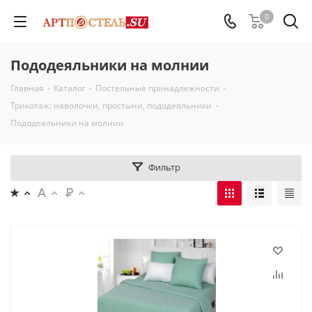
0
Пододеяльники на молнии
Главная
-
Каталог
-
Постельные принадлежности
-
Трикотаж: наволочки, простыни, пододеяльники
-
Пододеяльники на молнии
Фильтр