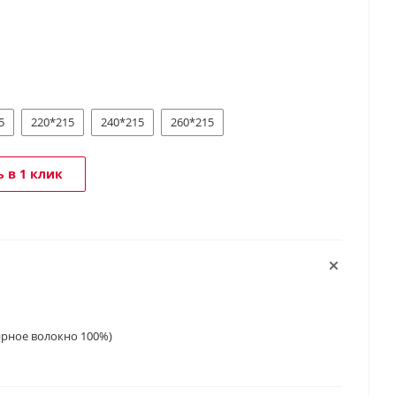
5
220*215
240*215
260*215
 в 1 клик
ирное волокно 100%)