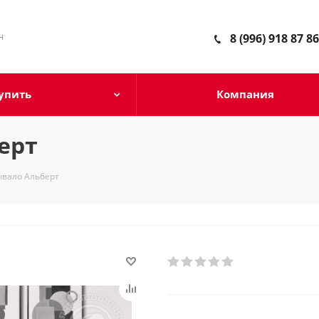
н
8 (996) 918 87 86
упить
Компания
ерт
ывало Альберт