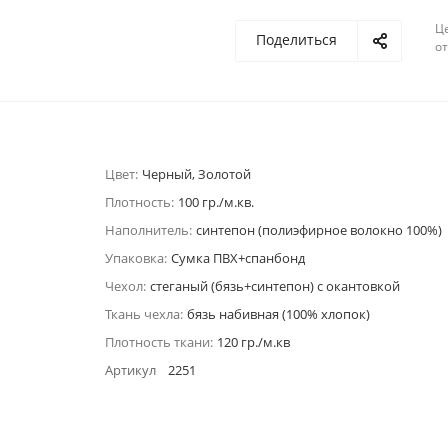
Ц
Поделиться
о
Цвет:
Черный, Золотой
Плотность:
100 гр./м.кв.
Наполнитель:
синтепон (полиэфирное волокно 100%)
Упаковка:
Сумка ПВХ+спанбонд
Чехол:
стеганый (бязь+синтепон) с окантовкой
Ткань чехла:
бязь набивная (100% хлопок)
Плотность ткани:
120 гр./м.кв
Артикул
2251