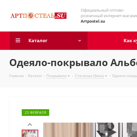
Официальный оптово-
розничный интернет-магази
Artpostel.su
Каталог
Как к
Одеяло-покрывало Альб
Главная
-
Каталог
-
Покрывала
-
Стеганые (бязь)
-
Одеяло-покр
23 ФЕВРАЛЯ