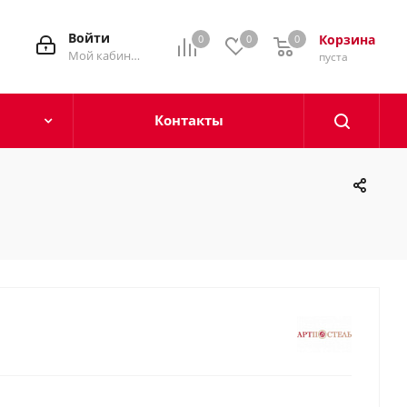
Войти
Корзина
0
0
0
0
Мой кабинет
пуста
Контакты