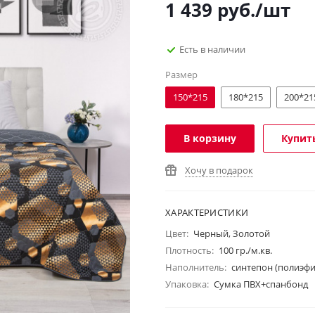
1 439
руб.
/шт
Есть в наличии
Размер
150*215
180*215
200*21
В корзину
Купить
Хочу в подарок
ХАРАКТЕРИСТИКИ
Цвет:
Черный, Золотой
Плотность:
100 гр./м.кв.
Наполнитель:
синтепон (полиэф
Упаковка:
Сумка ПВХ+спанбонд