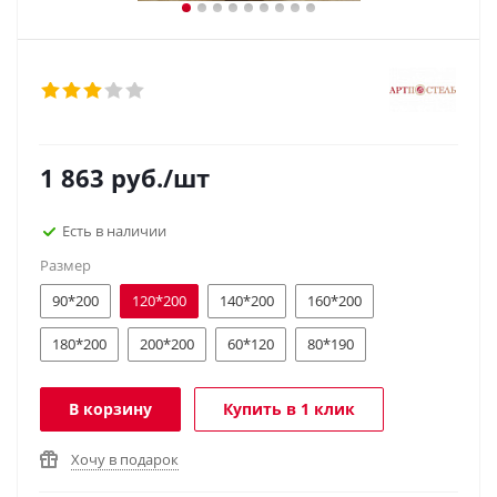
1 863
руб.
/шт
Есть в наличии
Размер
90*200
120*200
140*200
160*200
180*200
200*200
60*120
80*190
В корзину
Купить в 1 клик
Хочу в подарок