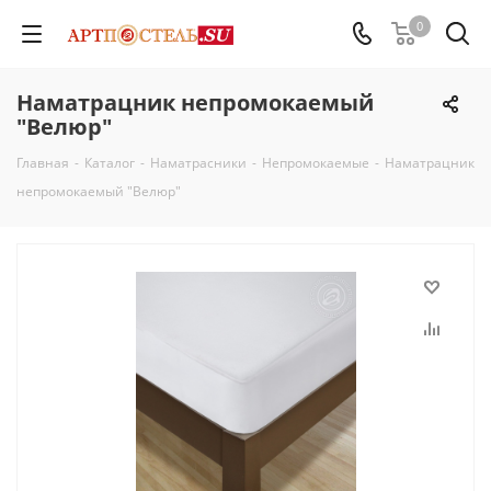
0
Наматрацник непромокаемый
"Велюр"
Главная
-
Каталог
-
Наматрасники
-
Непромокаемые
-
Наматрацник
непромокаемый "Велюр"