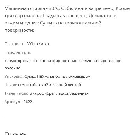
Машинная стирка - 30°C; Отбеливать запрещено; Кроме
трихлорэтилена; Гладить запрещено; Деликатный
отжим и сушка; Сушить на горизонтальной
поверхности;
Плотность:
300 гр./м.кв
Наполнитель:
термоскрепленное полиэфирное полое силиконизированное
волокно
Упаковка:
Сумка ПВХ+спанбонд с вкладышем
Чехол:
стеганый с окаймляющей лентой
Ткань чехла:
микрофибра гладкокрашенная
Артикул
2622
Отзывы