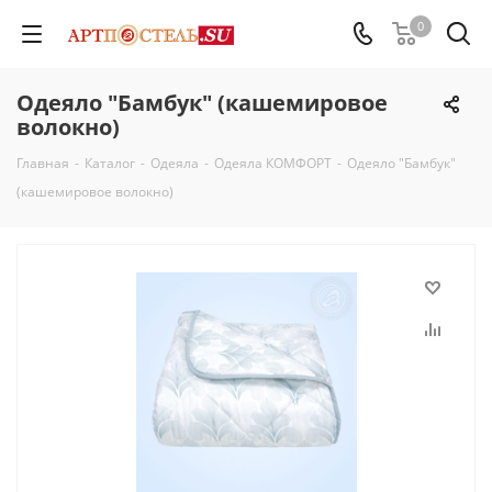
0
Одеяло "Бамбук" (кашемировое
волокно)
Главная
-
Каталог
-
Одеяла
-
Одеяла КОМФОРТ
-
Одеяло "Бамбук"
(кашемировое волокно)