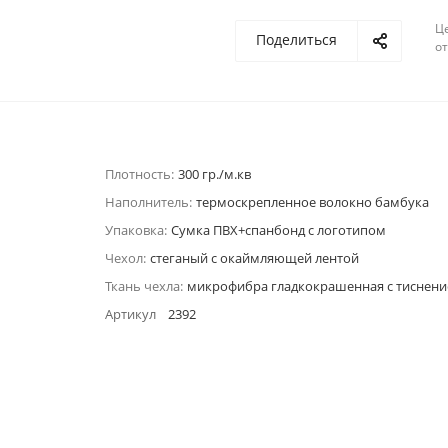
Ц
Поделиться
о
Плотность:
300 гр./м.кв
Наполнитель:
термоскрепленное волокно бамбука
Упаковка:
Сумка ПВХ+спанбонд с логотипом
Чехол:
стеганый с окаймляющей лентой
Ткань чехла:
микрофибра гладкокрашенная с тиснен
Артикул
2392