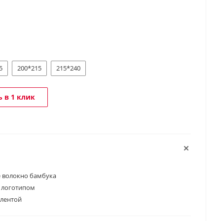
5
200*215
215*240
 в 1 клик
 волокно бамбука
 логотипом
 лентой