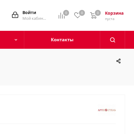
Войти
Корзина
0
0
0
0
Мой кабинет
пуста
Контакты