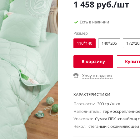
1 458
руб.
/шт
Есть в наличии
Размер
110*140
140*205
172*20
В корзину
Купить
Хочу в подарок
ХАРАКТЕРИСТИКИ
Плотность:
300 гр./м.кв
Наполнитель:
термоскрепленное
Упаковка:
Сумка ПВХ+спанбонд с
Чехол:
стеганый с окаймляющей