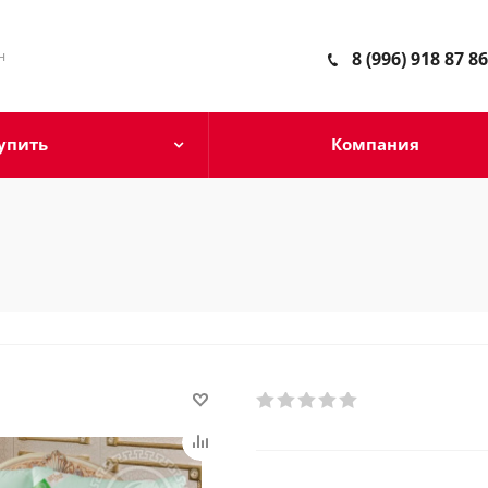
н
8 (996) 918 87 86
упить
Компания