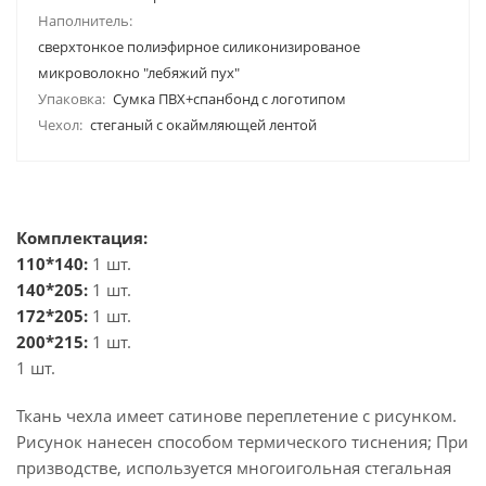
Наполнитель:
сверхтонкое полиэфирное силиконизированое
микроволокно "лебяжий пух"
Упаковка:
Сумка ПВХ+спанбонд с логотипом
Чехол:
стеганый с окаймляющей лентой
Комплектация:
110*140:
1 шт.
140*205:
1 шт.
172*205:
1 шт.
200*215:
1 шт.
1 шт.
Ткань чехла имеет сатинове переплетение с рисунком.
Рисунок нанесен способом термического тиснения; При
призводстве, используется многоигольная стегальная