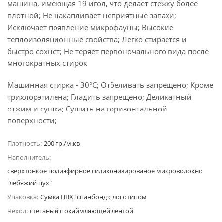
машина, имеющая 19 игол, что делает стежку более
плотной; Не накапливает неприятные запахи;
Исключает появление микрофауны; Высокие
теплоизоляционные свойства; Легко стирается и
быстро сохнет; Не теряет первоночального вида после
многократных стирок
Машинная стирка - 30°C; Отбеливать запрещено; Кроме
трихлорэтилена; Гладить запрещено; Деликатный
отжим и сушка; Сушить на горизонтальной
поверхности;
Плотность:
200 гр./м.кв
Наполнитель:
сверхтонкое полиэфирное силиконизированое микроволокно
"лебяжий пух"
Упаковка:
Сумка ПВХ+спанбонд с логотипом
Чехол:
стеганый с окаймляющей лентой