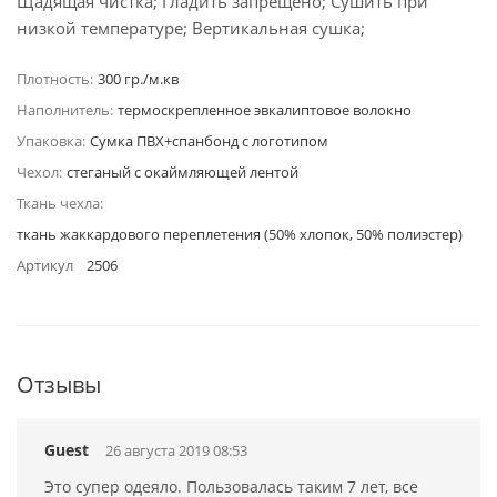
Щадящая чистка; Гладить запрещено; Сушить при
низкой температуре; Вертикальная сушка;
Плотность:
300 гр./м.кв
Наполнитель:
термоскрепленное эвкалиптовое волокно
Упаковка:
Сумка ПВХ+спанбонд с логотипом
Чехол:
стеганый с окаймляющей лентой
Ткань чехла:
ткань жаккардового переплетения (50% хлопок, 50% полиэстер)
Артикул
2506
Отзывы
Guest
26 августа 2019 08:53
Это супер одеяло. Пользовалась таким 7 лет, все