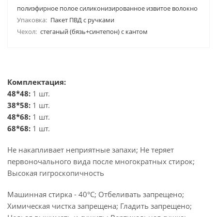
полиэфирное полое силиконизированное извитое волокно
Упаковка:
Пакет ПВД с ручками
Чехол:
стеганый (бязь+синтепон) с кантом
Комплектация:
48*48:
1 шт.
38*58:
1 шт.
48*68:
1 шт.
68*68:
1 шт.
Не накапливает неприятные запахи; Не теряет
первоночального вида после многократных стирок;
Высокая гигроскопичность
Машинная стирка - 40°C; Отбеливать запрещено;
Химическая чистка запрещена; Гладить запрещено;