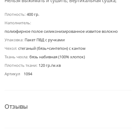
Нельзя выжимать и сушить; Вертикальная сушка;
Плотность:
400 гр.
Наполнитель:
полиэфирное полое силиконизированное извитое волокно
Упаковка:
Пакет ПВД с ручками
Чехол:
стеганый (бязь+синтепон) с кантом
Ткань чехла:
бязь набивная (100% хлопок)
Плотность ткани:
120 гр./м.кв
Артикул
1094
Отзывы