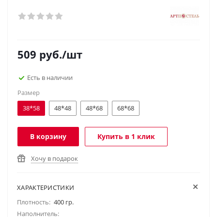
509
руб.
/шт
Есть в наличии
Размер
38*58
48*48
48*68
68*68
В корзину
Купить в 1 клик
Хочу в подарок
ХАРАКТЕРИСТИКИ
Плотность:
400 гр.
Наполнитель: