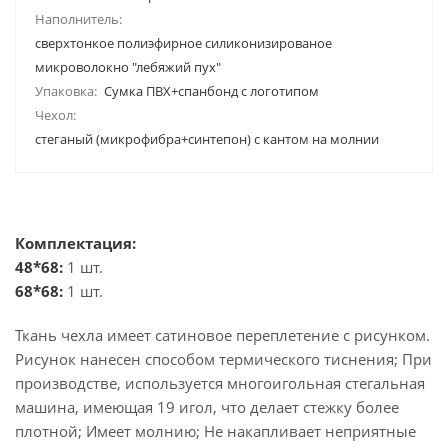
Наполнитель:
сверхтонкое полиэфирное силиконизированое
микроволокно "лебяжий пух"
Упаковка:
Сумка ПВХ+спанбонд с логотипом
Чехол:
стеганый (микрофибра+синтепон) с кантом на молнии
Комплектация:
48*68:
1 шт.
68*68:
1 шт.
Ткань чехла имеет сатиновое переплетение с рисунком.
Рисунок нанесен способом термического тиснения; При
производстве, используется многоигольная стегальная
машина, имеющая 19 игол, что делает стежку более
плотной; Имеет молнию; Не накапливает неприятные