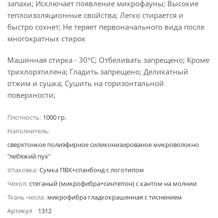
запахи; Исключает появление микрофауны; Высокие
теплоизоляционные свойства; Легко стирается и
быстро сохнет; Не теряет первоначального вида после
многократных стирок
Машинная стирка - 30°C; Отбеливать запрещено; Кроме
трихлорэтилена; Гладить запрещено; Деликатный
отжим и сушка; Сушить на горизонтальной
поверхности;
Плотность:
1000 гр.
Наполнитель:
сверхтонкое полиэфирное силиконизированое микроволокно
"лебяжий пух"
Упаковка:
Сумка ПВХ+спанбонд с логотипом
Чехол:
стеганый (микрофибра+синтепон) с кантом на молнии
Ткань чехла:
микрофибра гладкокрашенная с тиснением
Артикул
1312