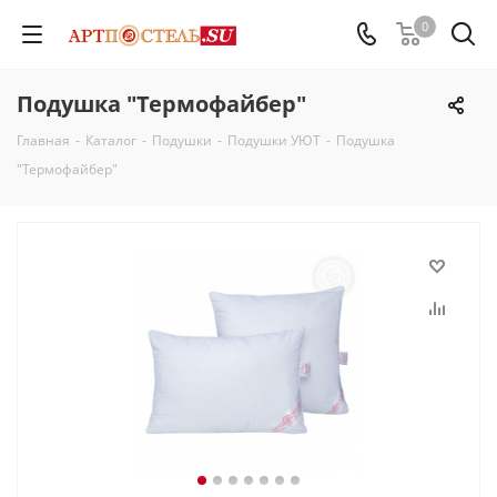
0
Подушка "Термофайбер"
Главная
-
Каталог
-
Подушки
-
Подушки УЮТ
-
Подушка
"Термофайбер"