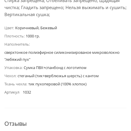
Стирка запрещена; Отбеливать запрещено; Щадящая
чистка; Гладить запрещено; Нельзя выжимать и сушить;
Вертикальная сушка;
Цвет:
Коричневый, Бежевый
Плотность:
1000 гр.
Наполнитель:
сверхтонкое полиэфирное силиконизированое микроволокно
"лебяжий пух"
Упаковка:
Сумка ПВХ+спанбонд с логотипом
Чехол:
стеганый (тик+верблюжья шерсть) с кантом
Ткань чехла:
тик пухоперовой (100% хлопок)
Артикул
1032
Отзывы