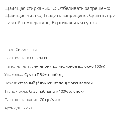
Щадящая стирка - 30°C; Отбеливать запрещено;
Щадящая чистка; Гладить запрещено; Сушить при
низкой температуре; Вертикальная сушка
Цвет:
Сиреневый
Плотность:
100 гр./м.кв.
Наполнитель:
синтепон (полиэфирное волокно 100%)
Упаковка:
Сумка ПВХ+спанбонд
Чехол:
стеганый (бязь+синтепон) с окантовкой
Ткань чехла:
бязь набивная (100% хлопок)
Плотность ткани:
120 гр./м.кв
Артикул
2253