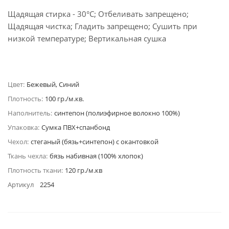
Щадящая стирка - 30°C; Отбеливать запрещено;
Щадящая чистка; Гладить запрещено; Сушить при
низкой температуре; Вертикальная сушка
Цвет:
Бежевый, Синий
Плотность:
100 гр./м.кв.
Наполнитель:
синтепон (полиэфирное волокно 100%)
Упаковка:
Сумка ПВХ+спанбонд
Чехол:
стеганый (бязь+синтепон) с окантовкой
Ткань чехла:
бязь набивная (100% хлопок)
Плотность ткани:
120 гр./м.кв
Артикул
2254