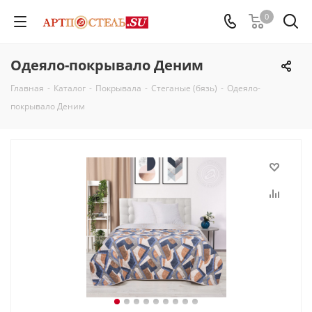
0
Одеяло-покрывало Деним
Главная
-
Каталог
-
Покрывала
-
Стеганые (бязь)
-
Одеяло-
покрывало Деним