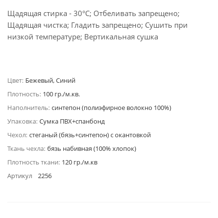
Щадящая стирка - 30°C; Отбеливать запрещено;
Щадящая чистка; Гладить запрещено; Сушить при
низкой температуре; Вертикальная сушка
Цвет:
Бежевый, Синий
Плотность:
100 гр./м.кв.
Наполнитель:
синтепон (полиэфирное волокно 100%)
Упаковка:
Сумка ПВХ+спанбонд
Чехол:
стеганый (бязь+синтепон) с окантовкой
Ткань чехла:
бязь набивная (100% хлопок)
Плотность ткани:
120 гр./м.кв
Артикул
2256