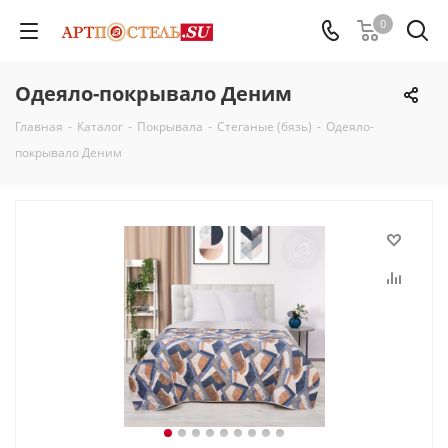
0
Одеяло-покрывало Деним
Главная
-
Каталог
-
Покрывала
-
Стеганые (бязь)
-
Одеяло-
покрывало Деним