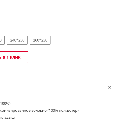
0
240*230
260*230
 в 1 клик
 100%)
конизированное волокно (100% полиэстер)
 вкладыш