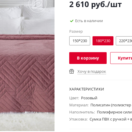
2 610
руб.
/шт
Есть в наличии
Размер
150*230
180*230
220*23
В корзину
Купить
Хочу в подарок
ХАРАКТЕРИСТИКИ
Цвет:
Розовый
Материал:
Полисатин (полиэстер
Наполнитель:
Полиэфирное сили
Упаковка:
Сумка ПВХ с ручкой +