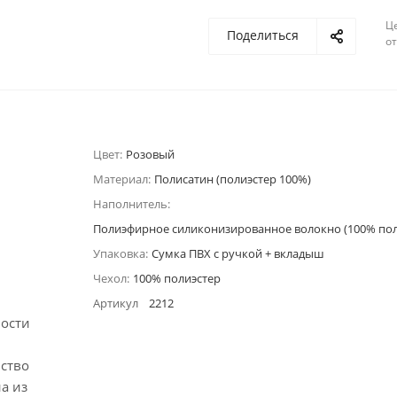
Ц
Поделиться
о
Цвет:
Розовый
Материал:
Полисатин (полиэстер 100%)
Наполнитель:
Полиэфирное силиконизированное волокно (100% пол
Упаковка:
Сумка ПВХ с ручкой + вкладыш
Чехол:
100% полиэстер
Артикул
2212
ности
нство
а из