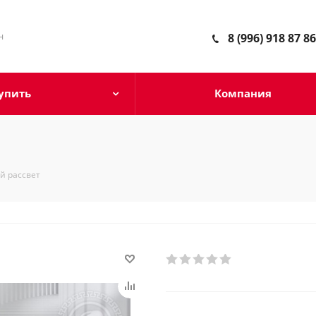
н
8 (996) 918 87 86
упить
Компания
й рассвет