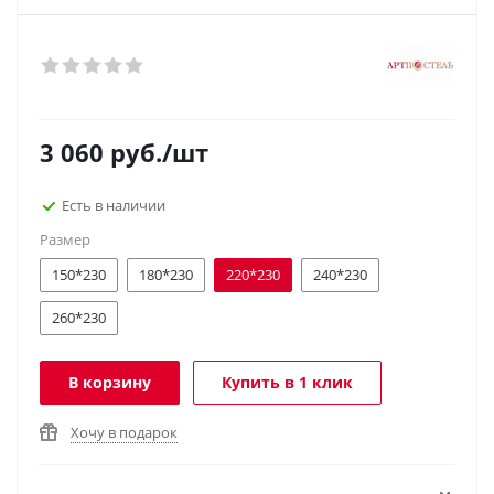
3 060
руб.
/шт
Есть в наличии
Размер
150*230
180*230
220*230
240*230
260*230
В корзину
Купить в 1 клик
Хочу в подарок