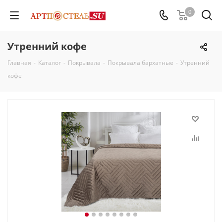
0
Утренний кофе
Главная
-
Каталог
-
Покрывала
-
Покрывала бархатные
-
Утренний
кофе