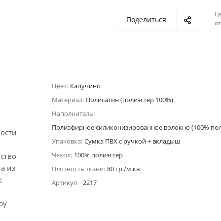
Ц
Поделиться
о
Цвет:
Капучино
Материал:
Полисатин (полиэстер 100%)
Наполнитель:
Полиэфирное силиконизированное волокно (100% пол
ности
Упаковка:
Сумка ПВХ с ручкой + вкладыш
Чехол:
100% полиэстер
нство
а из
Плотность ткани:
80 гр./м.кв
с
Артикул
2217
ру