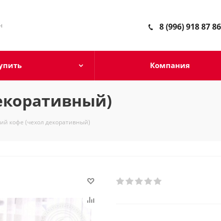
н
8 (996) 918 87 86
упить
Компания
екоративный)
ий кофе (чехол декоративный)