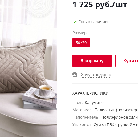
1 725
руб.
/шт
Есть в наличии
Размер
50*70
В корзину
Купить
Хочу в подарок
ХАРАКТЕРИСТИКИ
Цвет:
Капучино
Материал:
Полисатин (полиэстер
Наполнитель:
Полиэфирное сили
Упаковка:
Сумка ПВХ с ручкой +