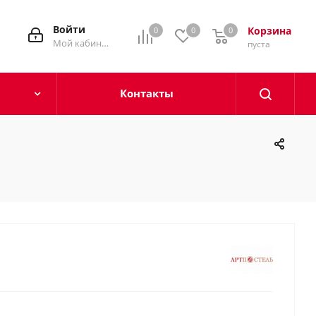
Войти
Корзина
0
0
0
0
Мой кабинет
пуста
Контакты