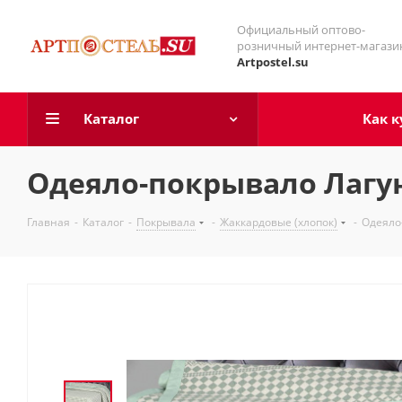
Официальный оптово-
розничный интернет-магази
Artpostel.su
Каталог
Как к
Одеяло-покрывало Лагу
Главная
-
Каталог
-
Покрывала
-
Жаккардовые (хлопок)
-
Одеяло