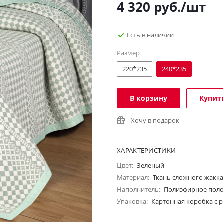
4 320
руб.
/шт
Есть в наличии
Размер
220*235
240*235
В корзину
Купить
Хочу в подарок
ХАРАКТЕРИСТИКИ
Цвет:
Зеленый
Материал:
Ткань сложного жакка
Наполнитель:
Полиэфирное поло
Упаковка:
Картонная коробка с 