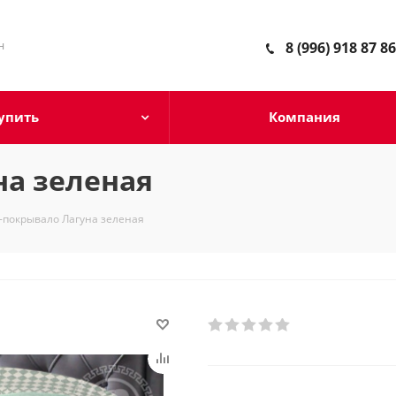
н
8 (996) 918 87 86
упить
Компания
на зеленая
-покрывало Лагуна зеленая