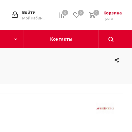
Войти
Корзина
0
0
0
0
Мой кабинет
пуста
Контакты