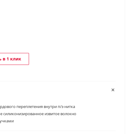
 в 1 клик
рдового переплетения внутри п/э нитка
е силиконизированное извитое волокно
ручками