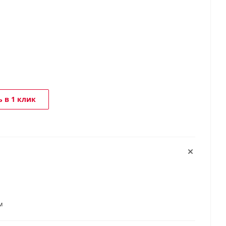
 в 1 клик
м