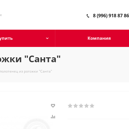
н
8 (996) 918 87 86
упить
Компания
ожки "Санта"
полотенец из рогожки "Санта"