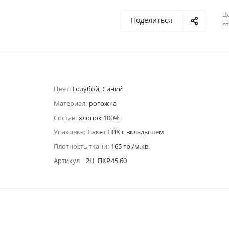
Ц
Поделиться
о
Цвет:
Голубой, Синий
Материал:
рогожка
Состав:
хлопок 100%
Упаковка:
Пакет ПВХ с вкладышем
Плотность ткани:
165 гр./м.кв.
Артикул
2Н_ПКР.45.60