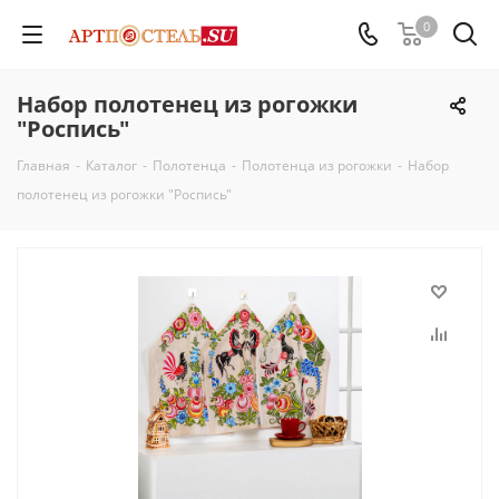
0
Набор полотенец из рогожки
"Роспись"
Главная
-
Каталог
-
Полотенца
-
Полотенца из рогожки
-
Набор
полотенец из рогожки "Роспись"