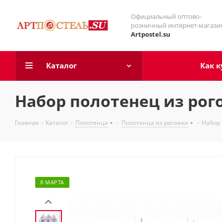
Официальный оптово-
розничный интернет-магази
Artpostel.su
Каталог
Как к
Набор полотенец из ро
Главная
-
Каталог
-
Полотенца
-
Полотенца из рогожки
-
Набор 
8 МАРТА