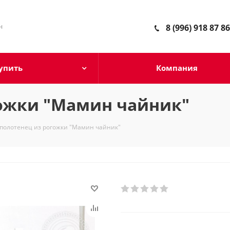
н
8 (996) 918 87 86
упить
Компания
гожки "Мамин чайник"
полотенец из рогожки "Мамин чайник"