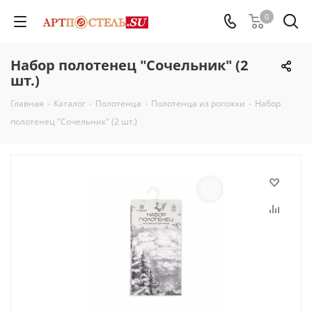
0
Набор полотенец "Сочельник" (2
шт.)
Главная
-
Каталог
-
Полотенца
-
Полотенца из рогожки
-
Набор
полотенец "Сочельник" (2 шт.)