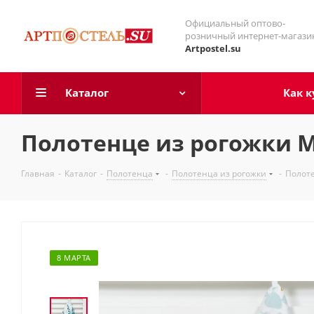
Официальный оптово-
розничный интернет-магази
Artpostel.su
Каталог
Как к
Полотенце из рогожки 
Главная
-
Каталог
-
Полотенца
-
Полотенца из рогожки
-
Полоте
8 МАРТА