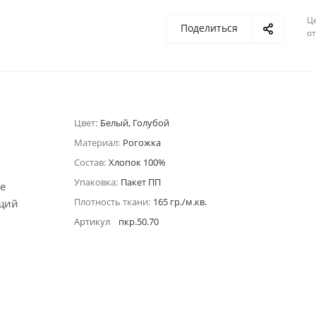
Ц
Поделиться
о
Цвет:
Белый, Голубой
Материал:
Рогожка
Состав:
Хлопок 100%
Упаковка:
Пакет ПП
е
Плотность ткани:
165 гр./м.кв.
ющий
Артикул
пкр.50.70