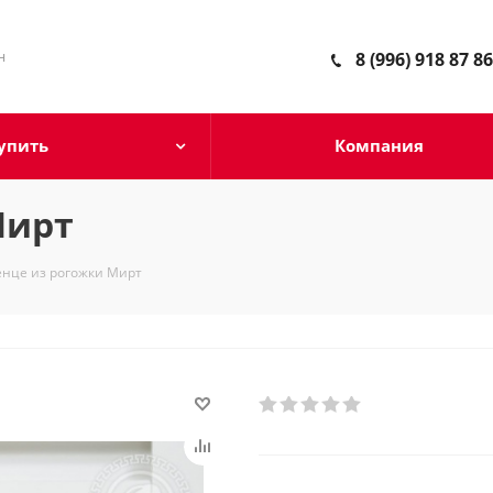
н
8 (996) 918 87 86
упить
Компания
Мирт
нце из рогожки Мирт