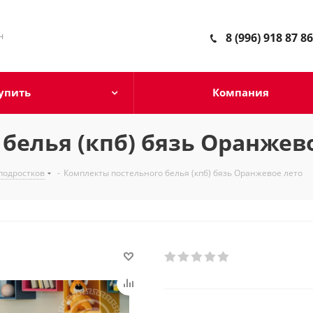
н
8 (996) 918 87 86
упить
Компания
белья (кпб) бязь Оранжев
 подростков
-
Комплекты постельного белья (кпб) бязь Оранжевое лето