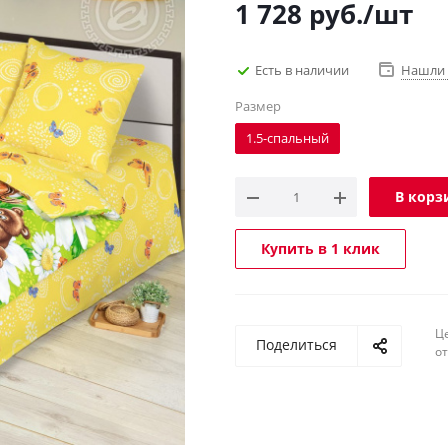
1 728
руб.
/шт
Есть в наличии
Нашли 
Размер
1.5-спальный
В корз
Купить в 1 клик
Ц
Поделиться
о