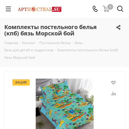
0
Комплекты постельного белья
(кпб) бязь Морской бой
Главная
-
Каталог
-
Постельное белье
-
Бязь
-
Бязь для детей и подростков
-
Комплекты постельного белья (кпб)
бязь Морской бой
АКЦИЯ